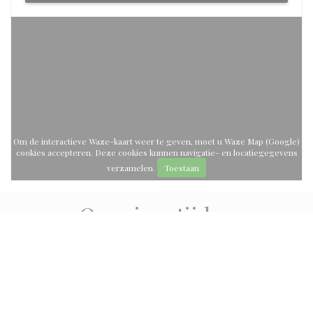
Om de interactieve Waze-kaart weer te geven, moet u Waze Map (Google)
cookies accepteren. Deze cookies kunnen navigatie- en locatiegegevens
verzamelen.
Toestaan
Openingstijden
access_time