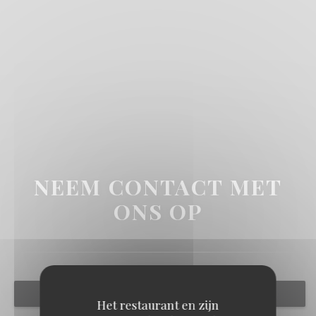
NEEM CONTACT MET
ONS OP
RESERVEER EEN TAFEL
Het restaurant en zijn