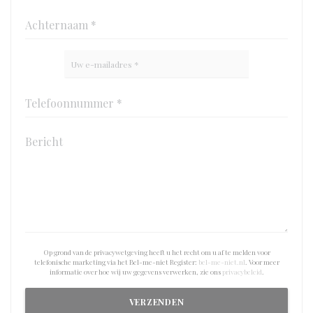
Op grond van de privacywetgeving heeft u het recht om u af te melden voor
telefonische marketing via het Bel-me-niet Register:
bel-me-niet.nl
. Voor meer
informatie over hoe wij uw gegevens verwerken, zie ons
privacybeleid
.