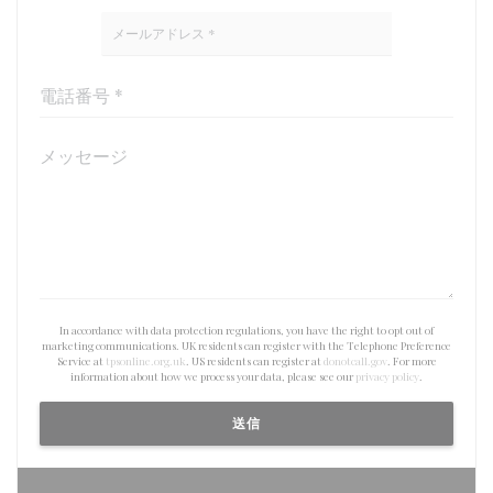
In accordance with data protection regulations, you have the right to opt out of
marketing communications. UK residents can register with the Telephone Preference
Service at
tpsonline.org.uk
. US residents can register at
donotcall.gov
. For more
information about how we process your data, please see our
privacy policy
.