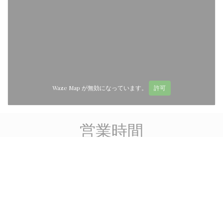
Waze Map が無効になっています。
許可
営業時間
access_time
月
-
木